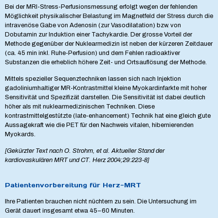
Bei der MRI-Stress-Perfusionsmessung erfolgt wegen der fehlenden
Möglichkeit physikalischer Belastung im Magnetfeld der Stress durch die
intravenöse Gabe von Adenosin (zur Vasodilatation) bzw. von
Dobutamin zur Induktion einer Tachykardie. Der grosse Vorteil der
Methode gegenüber der Nuklearmedizin ist neben der kürzeren Zeitdauer
(ca. 45 min inkl. Ruhe-Perfusion) und dem Fehlen radioaktiver
Substanzen die erheblich höhere Zeit- und Ortsauflösung der Methode.
Mittels spezieller Sequenztechniken lassen sich nach Injektion
gadoliniumhaltiger MR-Kontrastmittel kleine Myokardinfarkte mit hoher
Sensitivität und Spezifizät darstellen. Die Sensitivität ist dabei deutlich
höher als mit nuklearmedizinischen Techniken. Diese
kontrastmittelgestützte (late-enhancement) Technik hat eine gleich gute
Aussagekraft wie die PET für den Nachweis vitalen, hibernierenden
Myokards.
[Gekürzter Text nach O. Strohm, et al. Aktueller Stand der
kardiovaskulären MRT und CT. Herz 2004;29:223-8]
Patientenvorbereitung für Herz-MRT
Ihre Patienten brauchen nicht nüchtern zu sein. Die Untersuchung im
Gerät dauert insgesamt etwa 45–60 Minuten.