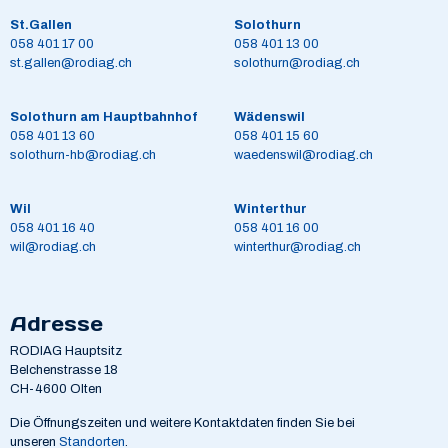
St.Gallen
Solothurn
058 401 17 00
058 401 13 00
st.gallen@rodiag.ch
solothurn@rodiag.ch
Solothurn am Hauptbahnhof
Wädenswil
058 401 13 60
058 401 15 60
solothurn-hb@rodiag.ch
waedenswil@rodiag.ch
Wil
Winterthur
058 401 16 40
058 401 16 00
wil@rodiag.ch
winterthur@rodiag.ch
Adresse
RODIAG Hauptsitz
Belchenstrasse 18
CH-4600 Olten
Die Öffnungszeiten und weitere Kontaktdaten finden Sie bei
unseren
Standorten
.