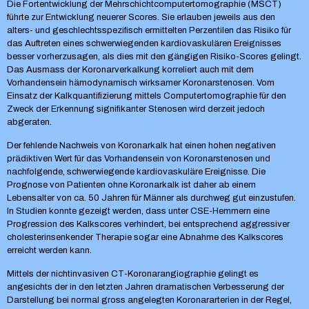
Die Fortentwicklung der Mehrschichtcomputertomographie (MSCT)
führte zur Entwicklung neuerer Scores. Sie erlauben jeweils aus den
alters- und geschlechtsspezifisch ermittelten Perzentilen das Risiko für
das Auftreten eines schwerwiegenden kardiovaskulären Ereignisses
besser vorherzusagen, als dies mit den gängigen Risiko-Scores gelingt.
Das Ausmass der Koronarverkalkung korreliert auch mit dem
Vorhandensein hämodynamisch wirksamer Koronarstenosen. Vom
Einsatz der Kalkquantifizierung mittels Computertomographie für den
Zweck der Erkennung signifikanter Stenosen wird derzeit jedoch
abgeraten.
Der fehlende Nachweis von Koronarkalk hat einen hohen negativen
prädiktiven Wert für das Vorhandensein von Koronarstenosen und
nachfolgende, schwerwiegende kardiovaskuläre Ereignisse. Die
Prognose von Patienten ohne Koronarkalk ist daher ab einem
Lebensalter von ca. 50 Jahren für Männer als durchweg gut einzustufen.
In Studien konnte gezeigt werden, dass unter CSE-Hemmern eine
Progression des Kalkscores verhindert, bei entsprechend aggressiver
cholesterinsenkender Therapie sogar eine Abnahme des Kalkscores
erreicht werden kann.
Mittels der nichtinvasiven CT-Koronarangiographie gelingt es
angesichts der in den letzten Jahren dramatischen Verbesserung der
Darstellung bei normal gross angelegten Koronararterien in der Regel,