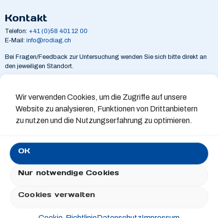
Kontakt
Telefon:
+41 (0)58 401 12 00
E-Mail:
info@rodiag.ch
Bei Fragen/Feedback zur Untersuchung wenden Sie sich bitte direkt an
den jeweiligen Standort.
Wichtige Links
Wir verwenden Cookies, um die Zugriffe auf unsere
Anmeldung zur Untersuchung
Website zu analysieren, Funktionen von Drittanbietern
Zuweiserportal
Patientenportal
zu nutzen und die Nutzungserfahrung zu optimieren.
Datenschutz
Auskunftsbegehren
Impressum
OK
Kontakt
Nur notwendige Cookies
Cookies verwalten
©2025 RODIAG. Made by
eCrome Digital AG
.
Cookie-Richtlinie
Datenschutz
Impressum