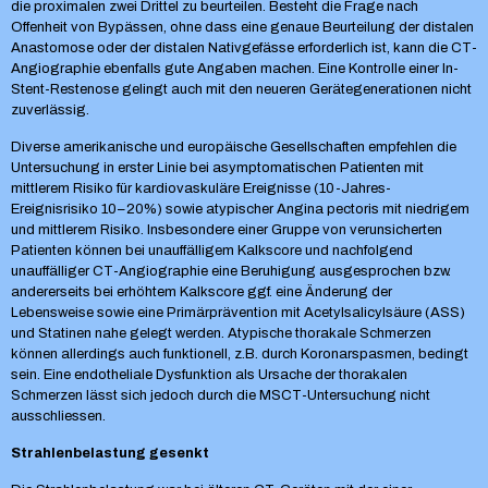
die proximalen zwei Drittel zu beurteilen. Besteht die Frage nach
Offenheit von Bypässen, ohne dass eine genaue Beurteilung der distalen
Anastomose oder der distalen Nativgefässe erforderlich ist, kann die CT-
Angiographie ebenfalls gute Angaben machen. Eine Kontrolle einer In-
Stent-Restenose gelingt auch mit den neueren Gerätegenerationen nicht
zuverlässig.
Diverse amerikanische und europäische Gesellschaften empfehlen die
Untersuchung in erster Linie bei asymptomatischen Patienten mit
mittlerem Risiko für kardiovaskuläre Ereignisse (10-Jahres-
Ereignisrisiko 10–20%) sowie atypischer Angina pectoris mit niedrigem
und mittlerem Risiko. Insbesondere einer Gruppe von verunsicherten
Patienten können bei unauffälligem Kalkscore und nachfolgend
unauffälliger CT-Angiographie eine Beruhigung ausgesprochen bzw.
andererseits bei erhöhtem Kalkscore ggf. eine Änderung der
Lebensweise sowie eine Primärprävention mit Acetylsalicylsäure (ASS)
und Statinen nahe gelegt werden. Atypische thorakale Schmerzen
können allerdings auch funktionell, z.B. durch Koronarspasmen, bedingt
sein. Eine endotheliale Dysfunktion als Ursache der thorakalen
Schmerzen lässt sich jedoch durch die MSCT-Untersuchung nicht
ausschliessen.
Strahlenbelastung gesenkt