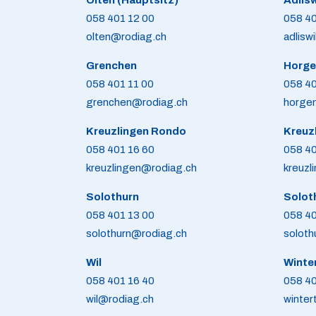
Olten (Hauptsitz)
Adlisw
058 401 12 00
058 40
olten@rodiag.ch
adlisw
Grenchen
Horge
058 401 11 00
058 40
grenchen@rodiag.ch
horge
Kreuzlingen Rondo
Kreuz
058 401 16 60
058 40
kreuzlingen@rodiag.ch
kreuzl
Solothurn
Solot
058 401 13 00
058 40
solothurn@rodiag.ch
soloth
Wil
Winte
058 401 16 40
058 40
wil@rodiag.ch
winter