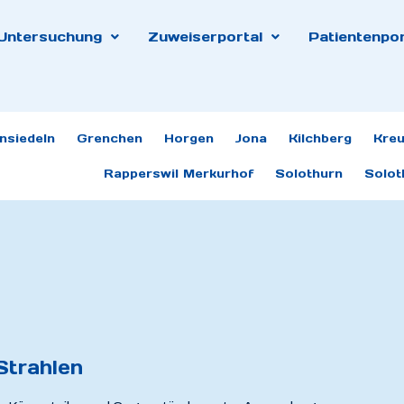
Untersuchung
Zuweiserportal
Patientenpor
insiedeln
Grenchen
Horgen
Jona
Kilchberg
Kreu
Rapperswil Merkurhof
Solothurn
Solot
Strahlen