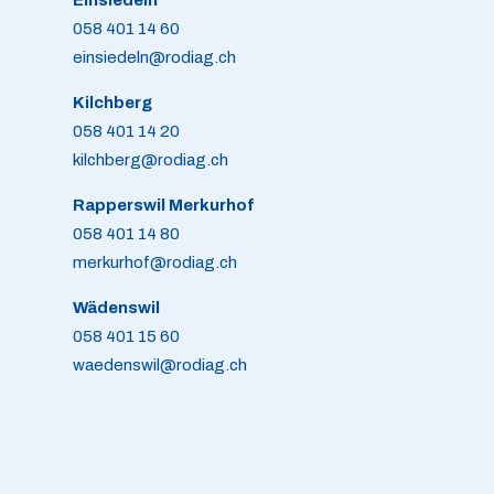
Einsiedeln
058 401 14 60
einsiedeln@rodiag.ch
Kilchberg
058 401 14 20
kilchberg@rodiag.ch
Rapperswil Merkurhof
058 401 14 80
merkurhof@rodiag.ch
Wädenswil
058 401 15 60
waedenswil@rodiag.ch