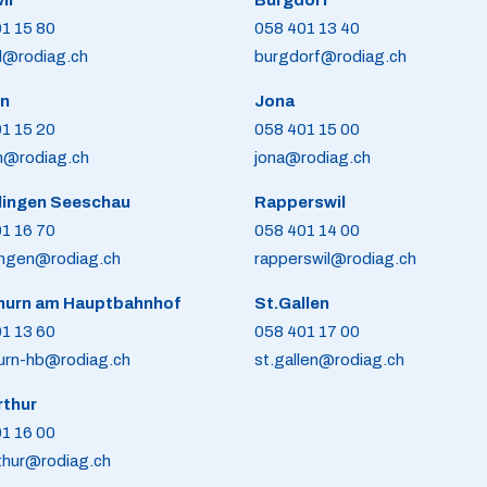
il
Burgdorf
1 15 80
058 401 13 40
il@rodiag.ch
burgdorf@rodiag.ch
n
Jona
1 15 20
058 401 15 00
n@rodiag.ch
jona@rodiag.ch
lingen Seeschau
Rapperswil
1 16 70
058 401 14 00
ingen@rodiag.ch
rapperswil@rodiag.ch
hurn am Hauptbahnhof
St.Gallen
1 13 60
058 401 17 00
urn-hb@rodiag.ch
st.gallen@rodiag.ch
rthur
1 16 00
thur@rodiag.ch