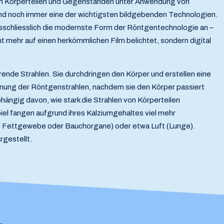
on Körperteilen und Gegenständen unter Anwendung von
und noch immer eine der wichtigsten bildgebenden Technologien.
sschliesslich die modernste Form der Röntgentechnologie an –
ht mehr auf einen herkömmlichen Film belichtet, sondern digital
rende Strahlen. Sie durchdringen den Körper und erstellen eine
hnung der Röntgenstrahlen, nachdem sie den Körper passiert
ängig davon, wie stark die Strahlen von Körperteilen
l fangen aufgrund ihres Kalziumgehaltes viel mehr
nd Fettgewebe oder Bauchorgane) oder etwa Luft (Lunge).
rgestellt.