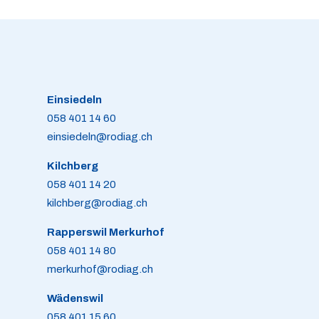
Einsiedeln
058 401 14 60
einsiedeln@rodiag.ch
Kilchberg
058 401 14 20
kilchberg@rodiag.ch
Rapperswil Merkurhof
058 401 14 80
merkurhof@rodiag.ch
Wädenswil
058 401 15 60