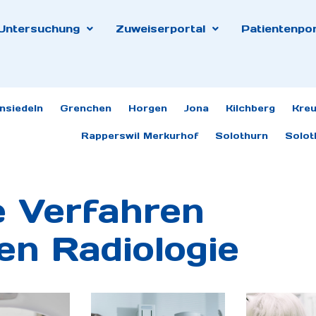
Untersuchung
Zuweiserportal
Patientenpor
insiedeln
Grenchen
Horgen
Jona
Kilchberg
Kreu
Rapperswil Merkurhof
Solothurn
Solot
e Verfahren
en Radiologie