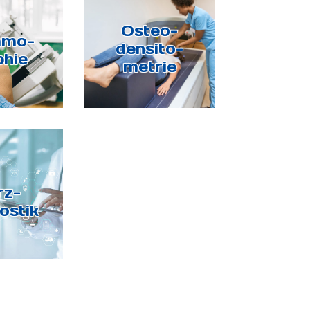
Osteo-
mo-
densito-
phie
metrie
rz-
ostik