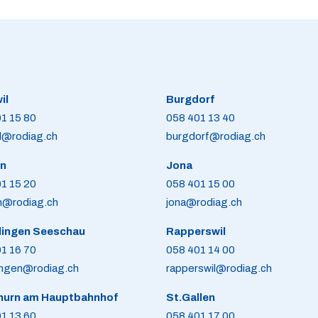
il
Burgdorf
1 15 80
058 401 13 40
il@rodiag.ch
burgdorf@rodiag.ch
n
Jona
1 15 20
058 401 15 00
n@rodiag.ch
jona@rodiag.ch
lingen Seeschau
Rapperswil
1 16 70
058 401 14 00
ingen@rodiag.ch
rapperswil@rodiag.ch
hurn am Hauptbahnhof
St.Gallen
1 13 60
058 401 17 00