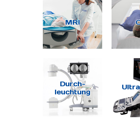
MRI
Durch-
Ultra
leuchtung