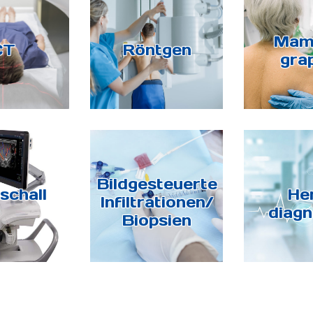
Mam
CT
Röntgen
gra
Bildgesteuerte
schall
He
Infiltrationen/
diagn
Biopsien