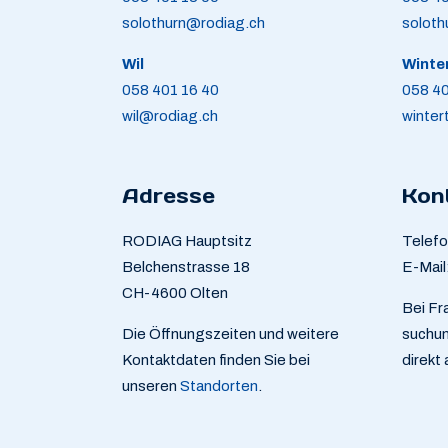
solothurn@rodiag.ch
soloth
Wil
Winte
058 401 16 40
058 40
wil@rodiag.ch
winter
Adresse
Kon
RODIAG Hauptsitz
Telef
Belchenstrasse 18
E-Mail
CH-4600 Olten
Bei Fr
Die Öffnungszeiten und weitere
suchun
Kontaktdaten finden Sie bei
direkt
unseren
Standorten
.