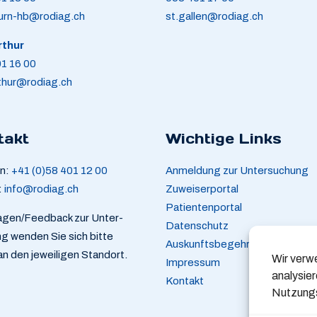
urn-hb@rodiag.ch
st.gallen@rodiag.ch
rthur
1 16 00
thur@rodiag.ch
takt
Wichtige Links
on:
+41 (0)58 401 12 00
Anmeldung zur Untersuchung
:
info@rodiag.ch
Zuweiserportal
Patientenportal
agen/Feedback zur Unter-
Datenschutz
g wenden Sie sich bitte
Auskunftsbegehren
 an den jeweiligen Standort.
Wir verw
Impressum
analysier
Kontakt
Nutzungs