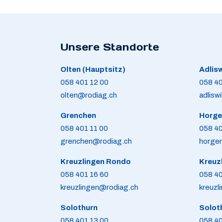
Unsere Standorte
Olten (Hauptsitz)
Adlisw
058 401 12 00
058 40
olten@rodiag.ch
adlisw
Grenchen
Horge
058 401 11 00
058 40
grenchen@rodiag.ch
horge
Kreuzlingen Rondo
Kreuz
058 401 16 60
058 40
kreuzlingen@rodiag.ch
kreuzl
Solothurn
Solot
058 401 13 00
058 40